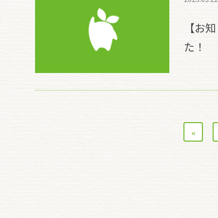
【お知
た！
«