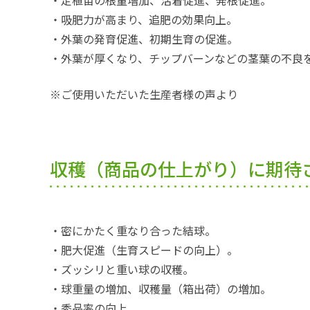
・定植苗の根量増加、活着促進、発根促進。
・吸肥力が高まり、追肥の効果向上。
・外葉の発育促進、初期生育の促進。
・外葉が厚くなり、チップバーンなどの茎葉の不良
※ご使用いただいた生産者様の声より
収穫（商品の仕上がり）に期待
・密にかたく重なり合った結球。
・肥大促進（生育スピードの向上）。
・ズッシリと重い球の収穫。
・球重量の増加、収穫量（箱出荷）の増加。
・秀品率の向上。