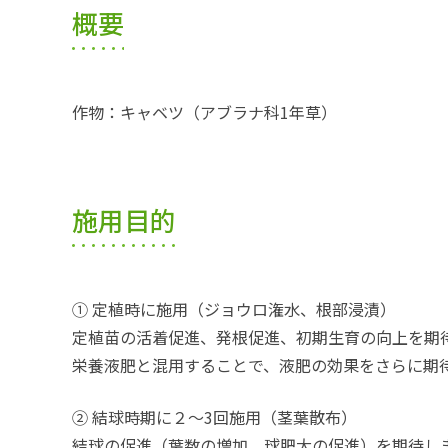
概要
作物：キャベツ（アブラナ科1年草）
施用目的
① 定植時に施用（ジョウロ潅水、根部浸漬）
定植苗の活着促進、発根促進、初期生育の向上を期
栄養液肥と混用することで、液肥の効果をさらに期
② 結球時期に２～3回施用（茎葉散布）
結球の促進（葉数の増加、球肥大の促進）を期待し